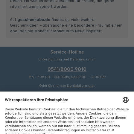
freuen. Ein wunderbares Geschenk für Frauen, die gerne
informiert und inspiriert werden.
Auf
geschenkabo.de
findest du viele weitere
Geschenkideen – überrasche eine besondere Frau mit einem
Abo, das sie Monat für Monat aufs Neue inspiriert!
Service-Hotline
Unterstützung und Beratung unter:
0541/8000 9010
Mo-Fr 08:00 - 18:00 Uhr, Sa 09:00 - 14:00 Uhr
Oder über unser
Kontaktformular
.
Service
Informationen
Zahlungsarten