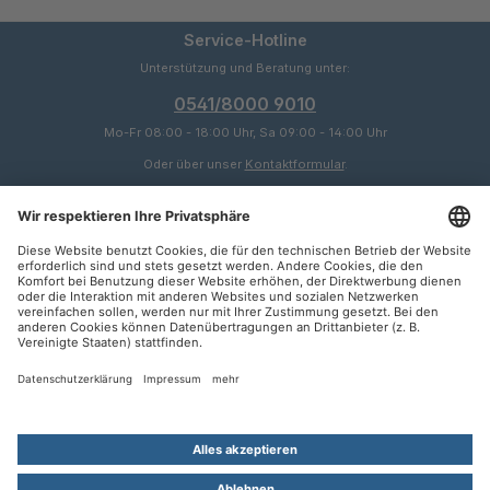
Service-Hotline
Unterstützung und Beratung unter:
0541/8000 9010
Mo-Fr 08:00 - 18:00 Uhr, Sa 09:00 - 14:00 Uhr
Oder über unser
Kontaktformular
.
Service
Informationen
Zahlungsarten
SEPA
Rechnung
Kontakt
Kündigung
Vertrag widerrufen
Alle Preise inkl. gesetzl. Mehrwertsteuer zzgl.
Versandkosten
und ggf.