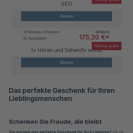
GEO
Details
Regulärer Preis:
12 Monate schenken
189,80 €
Verkaufspreis:
175,20 €*
52 Ausgaben
1 Monat gratis
tv Hören und Sehen/tv world
Details
Das perfekte Geschenk für Ihren
Lieblingsmenschen
Schenken Sie Freude, die bleibt
Sie suchen das perfekte Geschenk für Ihre Liebsten?
Ob für