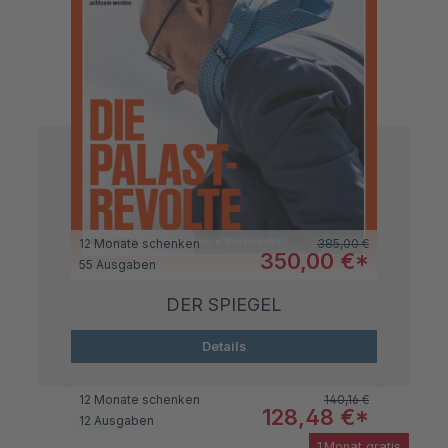
Regulärer Preis:
12 Monate schenken
385,00 €
Verkaufspreis:
350,00 €*
55 Ausgaben
DER SPIEGEL
Details
Regulärer Preis:
12 Monate schenken
140,16 €
Verkaufspreis:
128,48 €*
12 Ausgaben
1 Monat gratis