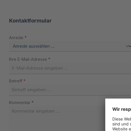
Kontaktformular
Anrede
*
Ihre E-Mail-Adresse
*
Betreff
*
Kommentar
*