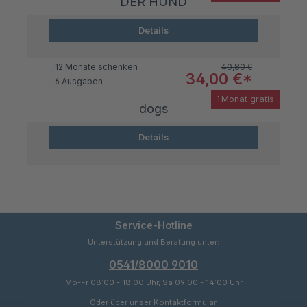
DER HUND
Details
Regulärer Preis:
12 Monate schenken
40,80 €
Verkaufspreis:
34,00 €*
6 Ausgaben
1 Monat gratis
dogs
Details
Service-Hotline
Unterstützung und Beratung unter:
0541/8000 9010
Mo-Fr 08:00 - 18:00 Uhr, Sa 09:00 - 14:00 Uhr
Oder über unser
Kontaktformular
.