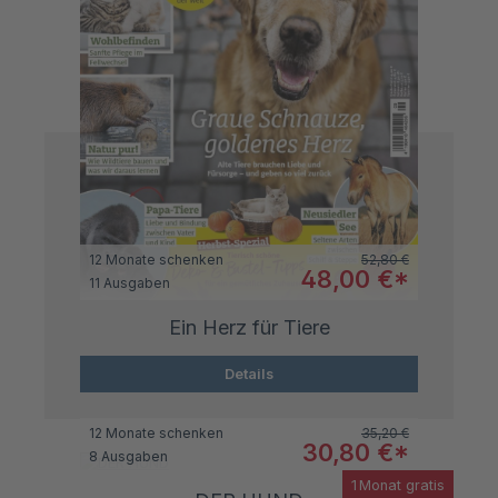
Regulärer Preis:
12 Monate schenken
52,80 €
Verkaufspreis:
48,00 €*
11 Ausgaben
Ein Herz für Tiere
Details
Regulärer Preis:
12 Monate schenken
35,20 €
Verkaufspreis:
30,80 €*
8 Ausgaben
1 Monat gratis