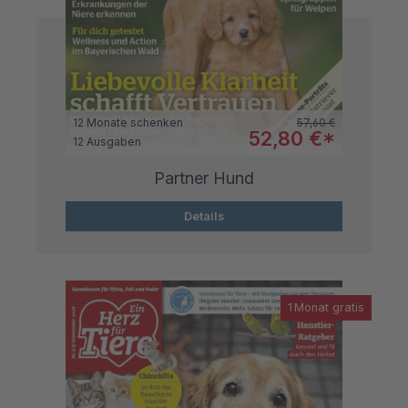
Regulärer Preis:
12 Monate schenken
57,60 €
Verkaufspreis:
52,80 €*
12 Ausgaben
Partner Hund
Details
1 Monat gratis