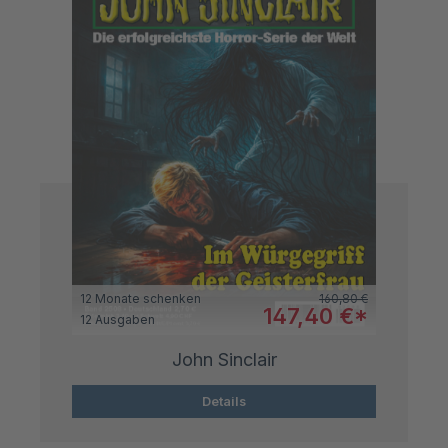
Regulärer Preis:
12 Monate schenken
160,80 €
Verkaufspreis:
147,40 €*
12 Ausgaben
John Sinclair
Details