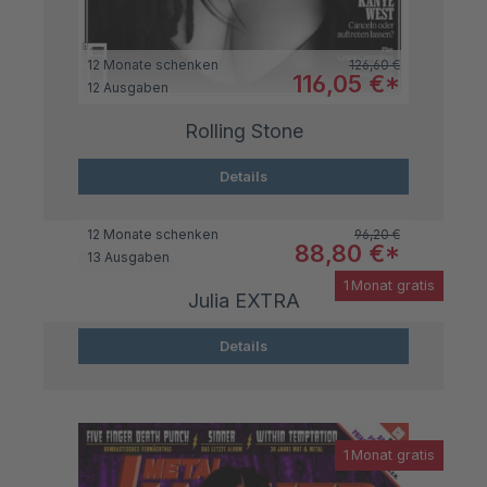
Regulärer Preis:
12 Monate schenken
126,60 €
Verkaufspreis:
116,05 €*
12 Ausgaben
Rolling Stone
Details
Regulärer Preis:
12 Monate schenken
96,20 €
Verkaufspreis:
88,80 €*
13 Ausgaben
1 Monat gratis
Julia EXTRA
Details
1 Monat gratis