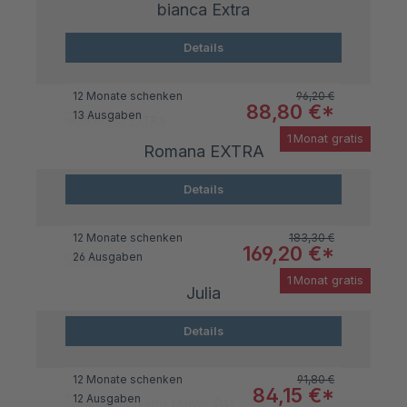
bianca Extra
Details
Regulärer Preis:
12 Monate schenken
96,20 €
Verkaufspreis:
88,80 €*
13 Ausgaben
1 Monat gratis
Romana EXTRA
Details
Regulärer Preis:
12 Monate schenken
183,30 €
Verkaufspreis:
169,20 €*
26 Ausgaben
1 Monat gratis
Julia
Details
Regulärer Preis:
12 Monate schenken
91,80 €
Verkaufspreis:
84,15 €*
12 Ausgaben