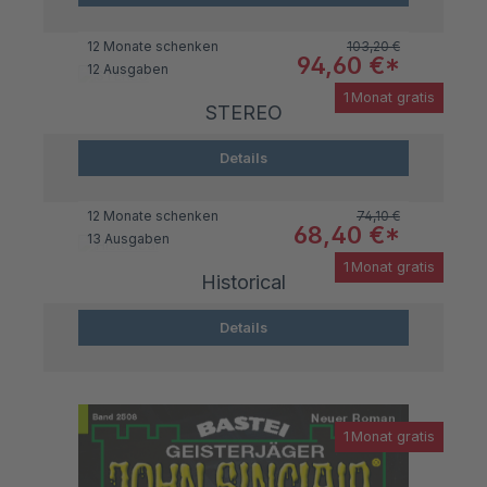
Regulärer Preis:
12 Monate schenken
103,20 €
Verkaufspreis:
94,60 €*
12 Ausgaben
1 Monat gratis
STEREO
Details
Regulärer Preis:
12 Monate schenken
74,10 €
Verkaufspreis:
68,40 €*
13 Ausgaben
1 Monat gratis
Historical
Details
1 Monat gratis