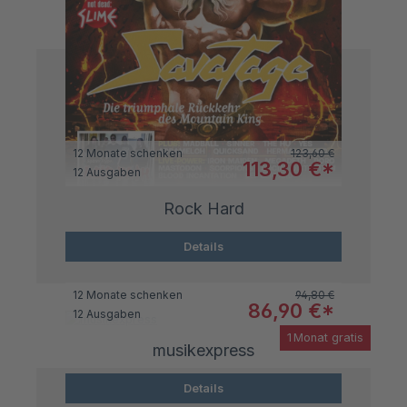
Regulärer Preis:
12 Monate schenken
123,60 €
Verkaufspreis:
113,30 €*
12 Ausgaben
Rock Hard
Details
Regulärer Preis:
12 Monate schenken
94,80 €
Verkaufspreis:
86,90 €*
12 Ausgaben
1 Monat gratis
musikexpress
Details