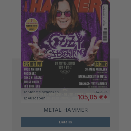
Regulärer Preis:
12 Monate schenken
114,60 €
Verkaufspreis:
105,05 €*
12 Ausgaben
METAL HAMMER
Details