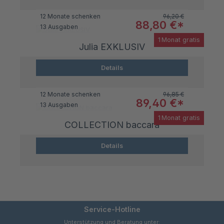
Regulärer Preis:
12 Monate schenken
96,20 €
Verkaufspreis:
88,80 €*
13 Ausgaben
1 Monat gratis
Julia EXKLUSIV
Details
Regulärer Preis:
12 Monate schenken
96,85 €
Verkaufspreis:
89,40 €*
13 Ausgaben
1 Monat gratis
COLLECTION baccara
Details
Service-Hotline
Unterstützung und Beratung unter: