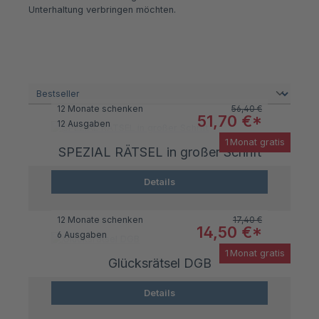
Unterhaltung verbringen möchten.
Regulärer Preis:
12 Monate schenken
56,40 €
Verkaufspreis:
51,70 €*
12 Ausgaben
1 Monat gratis
SPEZIAL RÄTSEL in großer Schrift
Details
Regulärer Preis:
12 Monate schenken
17,40 €
Verkaufspreis:
14,50 €*
6 Ausgaben
1 Monat gratis
Glücksrätsel DGB
Details