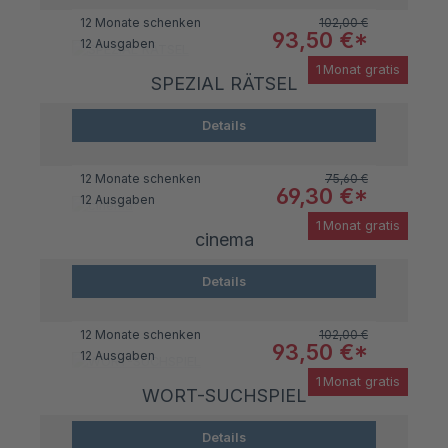
Regulärer Preis:
12 Monate schenken
102,00 €
Verkaufspreis:
93,50 €*
12 Ausgaben
1 Monat gratis
SPEZIAL RÄTSEL
Details
Regulärer Preis:
12 Monate schenken
75,60 €
Verkaufspreis:
69,30 €*
12 Ausgaben
1 Monat gratis
cinema
Details
Regulärer Preis:
12 Monate schenken
102,00 €
Verkaufspreis:
93,50 €*
12 Ausgaben
1 Monat gratis
WORT-SUCHSPIEL
Details