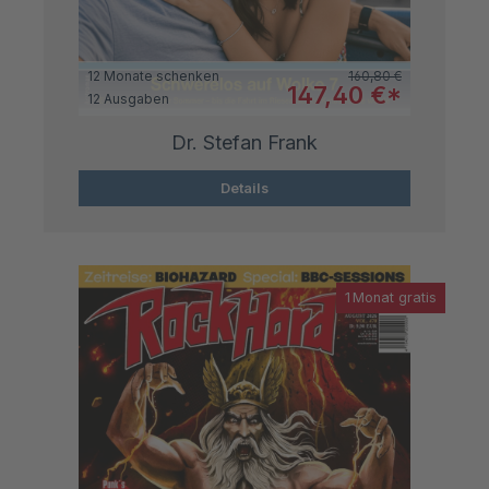
Regulärer Preis:
12 Monate schenken
160,80 €
Verkaufspreis:
147,40 €*
12 Ausgaben
Dr. Stefan Frank
Details
1 Monat gratis