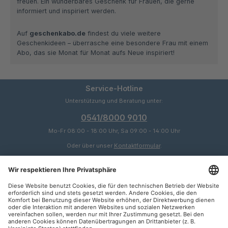
freuen. Ein wunderbares Geschenk für Frauen, die gerne
informiert und inspiriert werden.
Auf
geschenkabo.de
findest du viele weitere
Geschenkideen – überrasche eine besondere Frau mit einem
Abo, das sie Monat für Monat aufs Neue inspiriert!
Service-Hotline
Unterstützung und Beratung unter:
0541/8000 9010
Mo-Fr 08:00 - 18:00 Uhr, Sa 09:00 - 14:00 Uhr
Oder über unser
Kontaktformular
.
Service
Informationen
Zahlungsarten