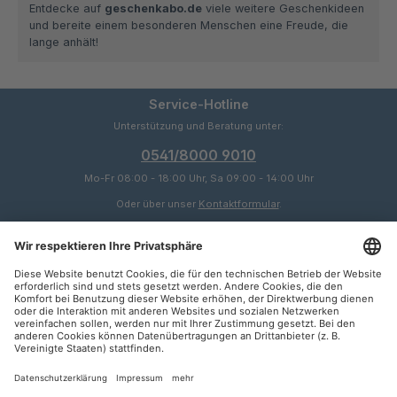
Entdecke auf
geschenkabo.de
viele weitere Geschenkideen
und bereite einem besonderen Menschen eine Freude, die
lange anhält!
Service-Hotline
Unterstützung und Beratung unter:
0541/8000 9010
Mo-Fr 08:00 - 18:00 Uhr, Sa 09:00 - 14:00 Uhr
Oder über unser
Kontaktformular
.
Service
Informationen
Zahlungsarten
SEPA
Rechnung