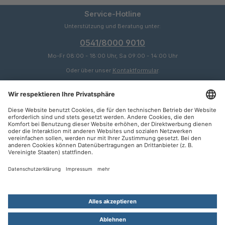
Service-Hotline
Unterstützung und Beratung unter:
0541/8000 9010
Mo-Fr 08:00 - 18:00 Uhr, Sa 09:00 - 14:00 Uhr
Oder über unser
Kontaktformular
.
Service
Informationen
Zahlungsarten
SEPA
Rechnung
Kontakt
Kündigung
Vertrag widerrufen
Alle Preise inkl. gesetzl. Mehrwertsteuer zzgl.
Versandkosten
und ggf.
Nachnahmegebühren, wenn nicht anders angegeben.