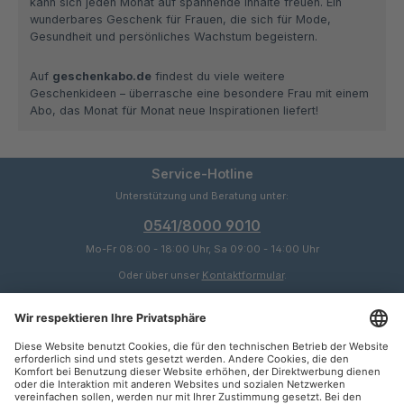
kann sich jeden Monat auf spannende Inhalte freuen. Ein
wunderbares Geschenk für Frauen, die sich für Mode,
Gesundheit und persönliches Wachstum begeistern.
Auf
geschenkabo.de
findest du viele weitere
Geschenkideen – überrasche eine besondere Frau mit einem
Abo, das Monat für Monat neue Inspirationen liefert!
Service-Hotline
Unterstützung und Beratung unter:
0541/8000 9010
Mo-Fr 08:00 - 18:00 Uhr, Sa 09:00 - 14:00 Uhr
Oder über unser
Kontaktformular
.
Service
Informationen
Zahlungsarten