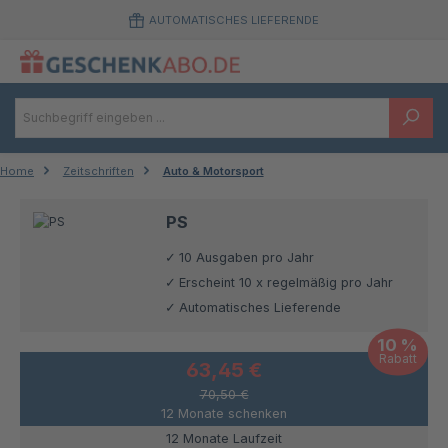
Zum Hauptinhalt springen
AUTOMATISCHES LIEFERENDE
Home
Zeitschriften
Auto & Motorsport
PS
10 Ausgaben pro Jahr
Erscheint 10 x regelmäßig pro Jahr
Automatisches Lieferende
10 %
Rabatt
63,45 €
70,50 €
12 Monate schenken
12 Monate Laufzeit