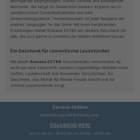
aufregende Begegnungen, starke Gefühle und bewegende
Momente, die lange im Gedächtnis bleiben. Ergänzt durch
wunderschöne Coverillustrationen und eine
abwechslungsreiche Themenauswahl, ist jede Ausgabe ein
wahres Vergnügen für die Sinne. Mit ihren berührenden
Erzählungen bietet Romana EXTRA ein ideales Geschenk für
alle, die sich gerne in romantische Welten entführen lassen.
Ein Geschenk für romantische Lesestunden
Mit einem
Romana EXTRA
-Geschenkabo verschenkst du
nicht nur eine Zeitschrift, sondern regelmäßige Stunden voller
Gefühl, Leidenschaft und fesselnder Geschichten. Ein
Geschenk, das Monat für Monat Freude macht und für
schöne Lesemomente sorgt.
Service-Hotline
Unterstützung und Beratung unter:
0541/8000 9010
Mo-Fr 08:00 - 18:00 Uhr, Sa 09:00 - 14:00 Uhr