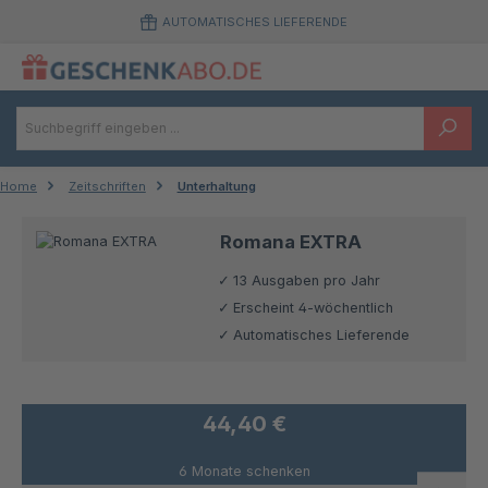
Zum Hauptinhalt springen
AUTOMATISCHES LIEFERENDE
Home
Zeitschriften
Unterhaltung
Romana EXTRA
13 Ausgaben pro Jahr
Erscheint 4-wöchentlich
Automatisches Lieferende
44,40 €
6 Monate schenken