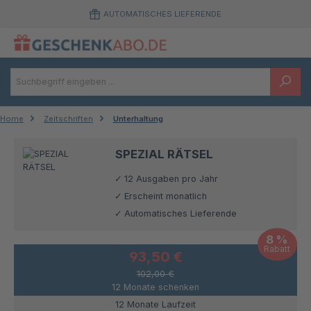
Zum Hauptinhalt springen
AUTOMATISCHES LIEFERENDE
Home
Zeitschriften
Unterhaltung
SPEZIAL RÄTSEL
12 Ausgaben pro Jahr
Erscheint monatlich
Automatisches Lieferende
8 %
Rabatt
93,50 €
102,00 €
12 Monate schenken
12 Monate Laufzeit