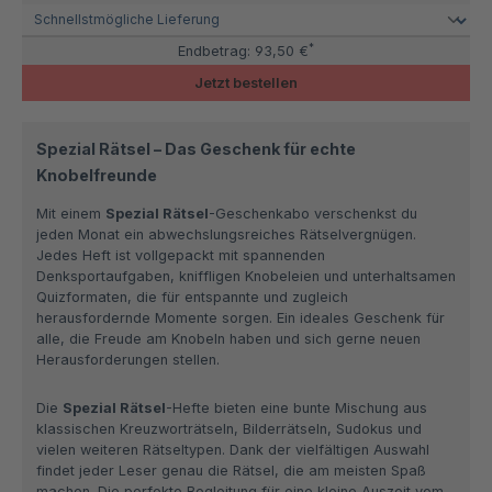
*
Endbetrag:
93,50 €
Jetzt bestellen
Spezial Rätsel – Das Geschenk für echte
Knobelfreunde
Mit einem
Spezial Rätsel
-Geschenkabo verschenkst du
jeden Monat ein abwechslungsreiches Rätselvergnügen.
Jedes Heft ist vollgepackt mit spannenden
Denksportaufgaben, kniffligen Knobeleien und unterhaltsamen
Quizformaten, die für entspannte und zugleich
herausfordernde Momente sorgen. Ein ideales Geschenk für
alle, die Freude am Knobeln haben und sich gerne neuen
Herausforderungen stellen.
Die
Spezial Rätsel
-Hefte bieten eine bunte Mischung aus
klassischen Kreuzworträtseln, Bilderrätseln, Sudokus und
vielen weiteren Rätseltypen. Dank der vielfältigen Auswahl
findet jeder Leser genau die Rätsel, die am meisten Spaß
machen. Die perfekte Begleitung für eine kleine Auszeit vom