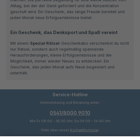
Alltag, bei der der Geist gefordert und die Konzentration
geschult wird. Ein Geschenk, das lange Freude bereitet und
jeden Monat neue Erfolgserlebnisse bietet.
Ein Geschenk, das Denksport und Spaß vereint
Mit einem
Spezial Rätsel
-Geschenkabo verschenkst du nicht
nur Rätsel, sondern auch regelmäßig spannende
Herausforderungen, kleine Erfolgserlebnisse und die
Möglichkeit, immer wieder Neues zu entdecken. Ein
Geschenk, das jeden Monat aufs Neue begeistert und
unterhält.
Service-Hotline
Unterstützung und Beratung unter:
0541/8000 9010
Mo-Fr 08:00 - 18:00 Uhr, Sa 09:00 - 14:00 Uhr
Oder über unser
Kontaktformular
.