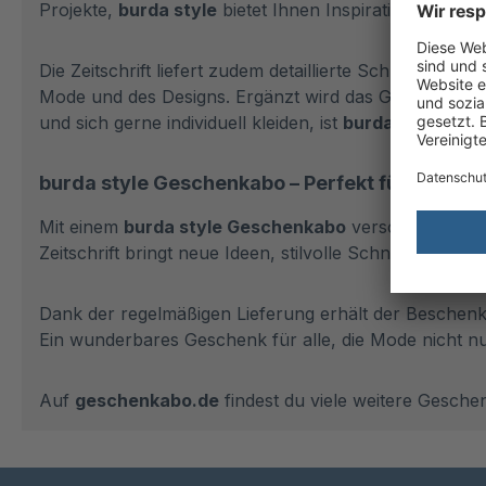
Projekte,
burda style
bietet Ihnen Inspiration und pro
Die Zeitschrift liefert zudem detaillierte Schritt-für-
Mode und des Designs. Ergänzt wird das Ganze durch S
und sich gerne individuell kleiden, ist
burda style
unve
burda style Geschenkabo – Perfekt für Näh- 
Mit einem
burda style Geschenkabo
verschenkst du n
Zeitschrift bringt neue Ideen, stilvolle Schnittmuster 
Dank der regelmäßigen Lieferung erhält der Beschenk
Ein wunderbares Geschenk für alle, die Mode nicht nu
Auf
geschenkabo.de
findest du viele weitere Gesche