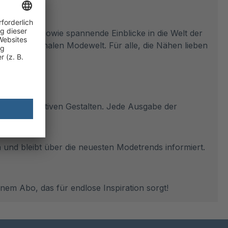
ittanpassung sowie spannende Einblicke in die Welt der
 internationalen Modewelt. Für alle, die Nähen lieben
ude am kreativen Gestalten. Jede Ausgabe der
und bleibt über die neuesten Modetrends informiert.
nem Abo, das für endlose Inspiration sorgt!