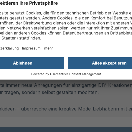
fessionelle Anleitungen für Ihre eigenen Kreationen.
Schritt-Anleitungen, wertvolle Tipps zur Stoffwahl und Schn
tyling-Ideen, Interviews mit Designern und Trends aus der
rzichtbar.
und Modebegeisterte
icht nur inspirierende Nähprojekte, sondern auch die Fre
und professionelle Tipps für Nähbegeisterte.
te immer neue Anregungen für einzigartige DIY-Kreationen 
r tragen, sondern selbst gestalten möchten.
nkideen – überrasche eine kreative Mode-Liebhaberin mit ei