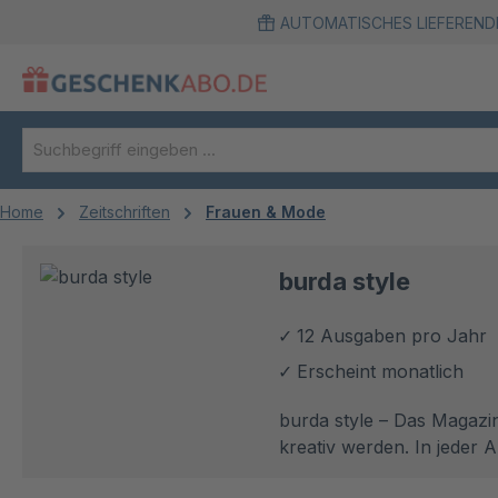
AUTOMATISCHES LIEFEREND
m Hauptinhalt springen
Zur Suche springen
Zur Hauptnavigation springen
Home
Zeitschriften
Frauen & Mode
burda style
12 Ausgaben pro Jahr
Erscheint monatlich
burda style – Das Magazin
kreativ werden. In jeder