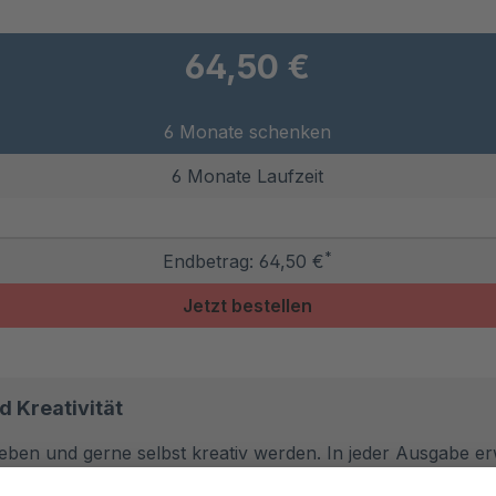
64,50 €
6 Monate schenken
6 Monate Laufzeit
*
Endbetrag:
64,50 €
Jetzt bestellen
d Kreativität
 lieben und gerne selbst kreativ werden. In jeder Ausgabe 
ten Modetrends und Styling-Tipps. Ob elegante Kleider, tr